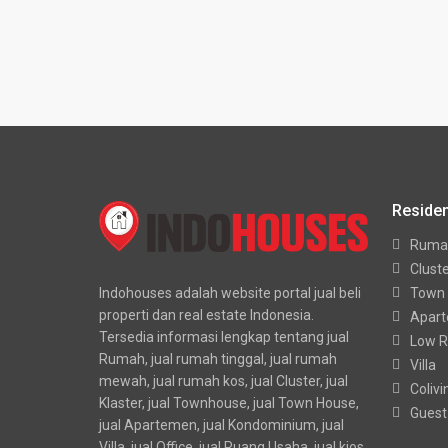
Residen
Ruma
Clust
Indohouses adalah website portal jual beli
Town
properti dan real estate Indonesia.
Apar
Tersedia informasi lengkap tentang jual
Low R
Rumah, jual rumah tinggal, jual rumah
Villa
mewah, jual rumah kos, jual Cluster, jual
Colivi
Klaster, jual Townhouse, jual Town House,
Guest
jual Apartemen, jual Kondominium, jual
Villa, jual Office, jual Ruang Usaha, jual kios,