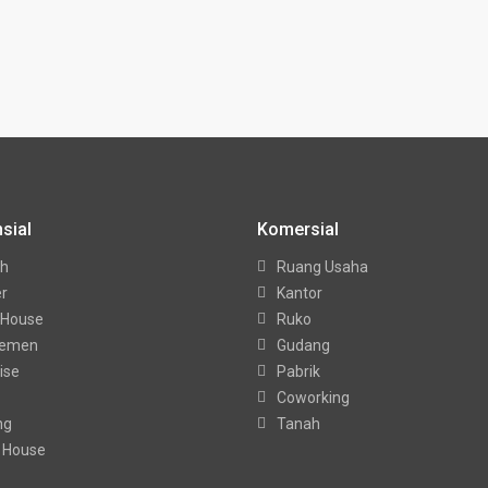
sial
Komersial
h
Ruang Usaha
er
Kantor
 House
Ruko
temen
Gudang
ise
Pabrik
Coworking
ng
Tanah
 House