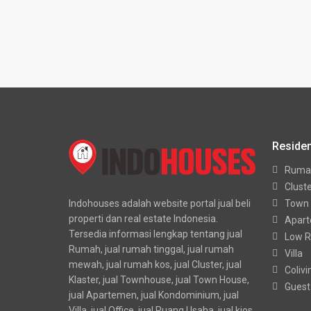
Residen
Ruma
Clust
Indohouses adalah website portal jual beli
Town
properti dan real estate Indonesia.
Apar
Tersedia informasi lengkap tentang jual
Low R
Rumah, jual rumah tinggal, jual rumah
Villa
mewah, jual rumah kos, jual Cluster, jual
Colivi
Klaster, jual Townhouse, jual Town House,
Guest
jual Apartemen, jual Kondominium, jual
Villa, jual Office, jual Ruang Usaha, jual kios,