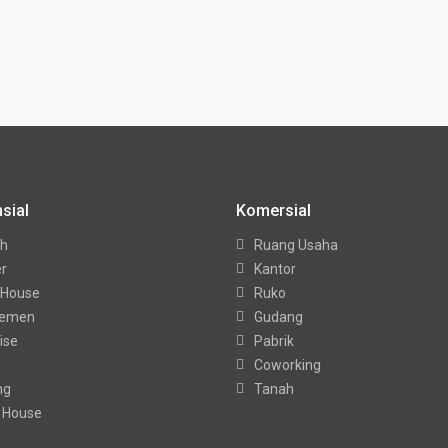
sial
Komersial
h
Ruang Usaha
er
Kantor
 House
Ruko
temen
Gudang
ise
Pabrik
Coworking
ng
Tanah
 House