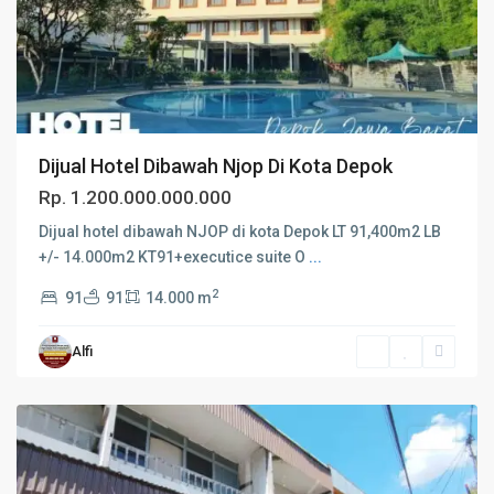
Dijual Hotel Dibawah Njop Di Kota Depok
Rp. 1.200.000.000.000
Dijual hotel dibawah NJOP di kota Depok LT 91,400m2 LB
+/- 14.000m2 KT91+executice suite O
...
2
91
91
14.000 m
Alfi
Jual