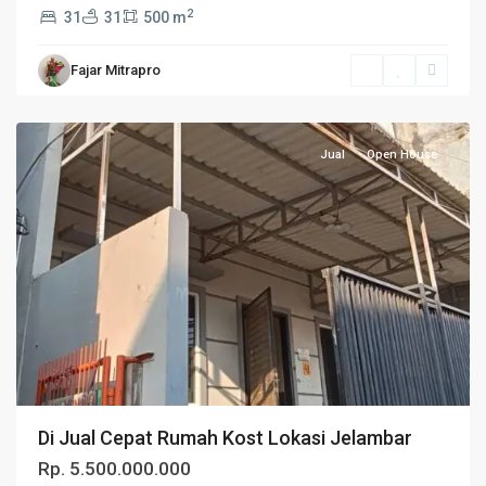
2
31
31
500 m
Fajar Mitrapro
Jakarta
Utara
Jual
Open House
Di Jual Cepat Rumah Kost Lokasi Jelambar
Rp. 5.500.000.000