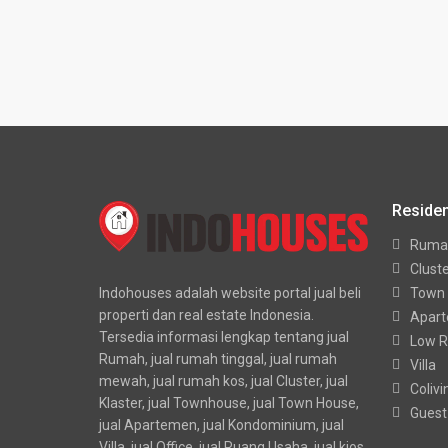
Residen
Ruma
Clust
Indohouses adalah website portal jual beli
Town
properti dan real estate Indonesia.
Apar
Tersedia informasi lengkap tentang jual
Low R
Rumah, jual rumah tinggal, jual rumah
Villa
mewah, jual rumah kos, jual Cluster, jual
Colivi
Klaster, jual Townhouse, jual Town House,
Guest
jual Apartemen, jual Kondominium, jual
Villa, jual Office, jual Ruang Usaha, jual kios,