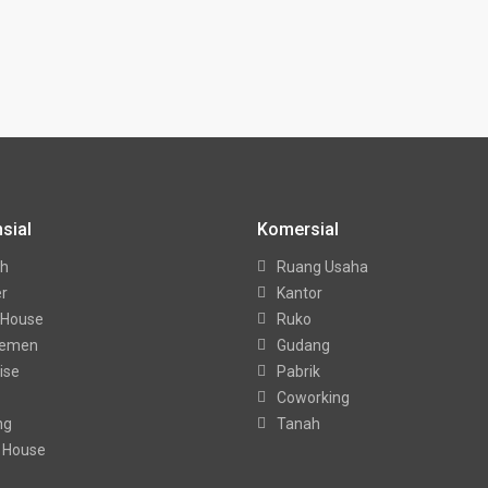
sial
Komersial
h
Ruang Usaha
er
Kantor
 House
Ruko
temen
Gudang
ise
Pabrik
Coworking
ng
Tanah
 House