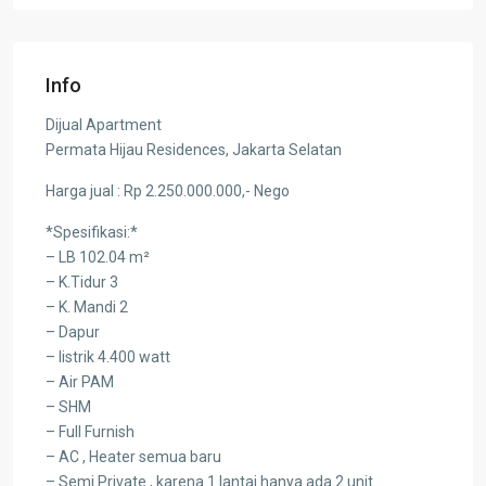
Info
Dijual Apartment
Permata Hijau Residences, Jakarta Selatan
Harga jual : Rp 2.250.000.000,- Nego
*Spesifikasi:*
– LB 102.04 m²
– K.Tidur 3
– K. Mandi 2
– Dapur
– listrik 4.400 watt
– Air PAM
– SHM
– Full Furnish
– AC , Heater semua baru
– Semi Private , karena 1 lantai hanya ada 2 unit