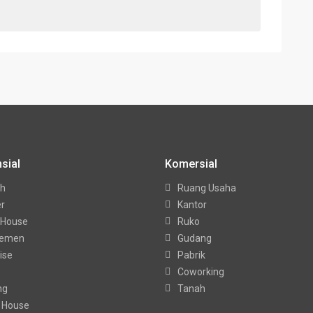
sial
Komersial
h
Ruang Usaha
er
Kantor
 House
Ruko
temen
Gudang
ise
Pabrik
Coworking
ng
Tanah
 House