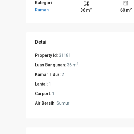
Kategori
2
2
Rumah
36 m
60 m
Detail
Property Id:
31181
2
Luas Bangunan:
36 m
Kamar Tidur:
2
Lantai:
1
Carport:
1
Air Bersih:
Sumur