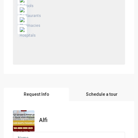
Request Info
Schedule a tour
Alfi