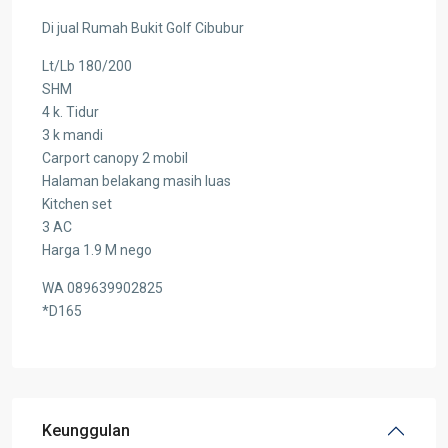
Di jual Rumah Bukit Golf Cibubur
Lt/Lb 180/200
SHM
4 k. Tidur
3 k mandi
Carport canopy 2 mobil
Halaman belakang masih luas
Kitchen set
3 AC
Harga 1.9 M nego
WA 089639902825
*D165
Keunggulan