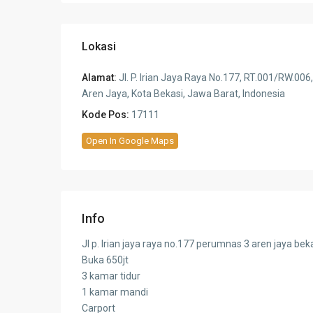
Lokasi
Alamat:
Jl. P. Irian Jaya Raya No.177, RT.001/RW.006,
Aren Jaya, Kota Bekasi, Jawa Barat, Indonesia
Kode Pos:
17111
Open In Google Maps
Info
Jl p. Irian jaya raya no.177 perumnas 3 aren jaya bek
Buka 650jt
3 kamar tidur
1 kamar mandi
Carport