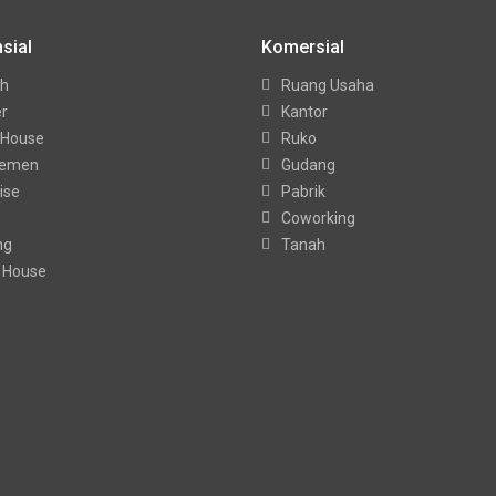
sial
Komersial
h
Ruang Usaha
er
Kantor
 House
Ruko
temen
Gudang
ise
Pabrik
Coworking
ng
Tanah
 House