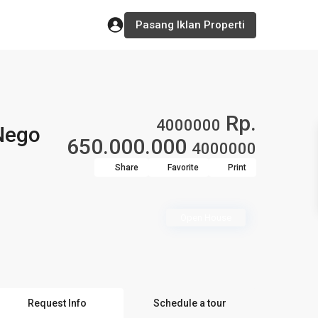
Pasang Iklan Properti
Rp.
4000000
 Nego
650.000.000
4000000
Share
Favorite
Print
Open House
Request Info
Schedule a tour