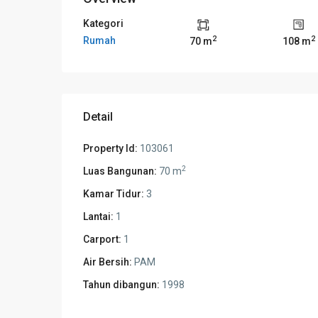
Kategori
2
2
Rumah
70 m
108 m
Detail
Property Id:
103061
2
Luas Bangunan:
70 m
Kamar Tidur:
3
Lantai:
1
Carport:
1
Air Bersih:
PAM
Tahun dibangun:
1998