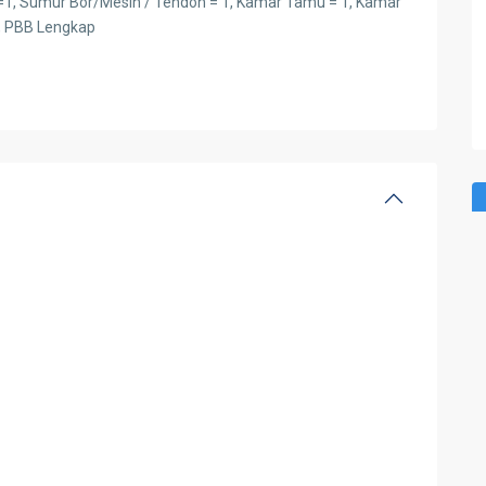
=1, Sumur Bor/Mesin / Tendon = 1, Kamar Tamu = 1, Kamar
, PBB Lengkap