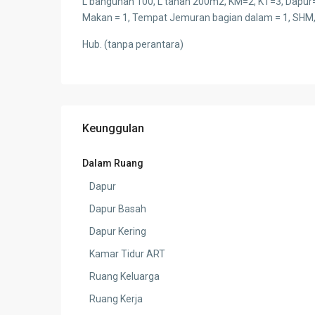
L bangunan 100, L tanah 200m2, KM=2, KT=3, Dapur
Makan = 1, Tempat Jemuran bagian dalam = 1, SHM
Hub. (tanpa perantara)
Keunggulan
Dalam Ruang
Dapur
Dapur Basah
Dapur Kering
Kamar Tidur ART
Ruang Keluarga
Ruang Kerja