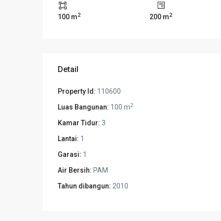
2
2
100 m
200 m
Detail
Property Id:
110600
2
Luas Bangunan:
100 m
Kamar Tidur:
3
Lantai:
1
Garasi:
1
Air Bersih:
PAM
Tahun dibangun:
2010