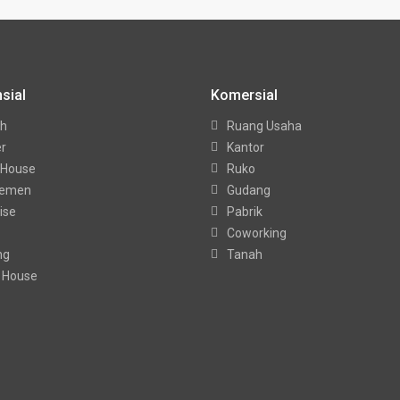
sial
Komersial
h
Ruang Usaha
er
Kantor
 House
Ruko
temen
Gudang
ise
Pabrik
Coworking
ng
Tanah
 House