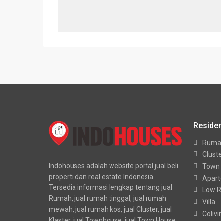
Residen
Ruma
Clust
Indohouses adalah website portal jual beli
Town
properti dan real estate Indonesia.
Apar
Tersedia informasi lengkap tentang jual
Low R
Rumah, jual rumah tinggal, jual rumah
Villa
mewah, jual rumah kos, jual Cluster, jual
Colivi
Klaster, jual Townhouse, jual Town House,