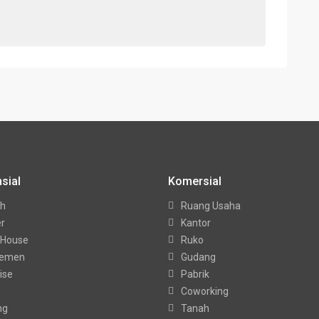
sial
Komersial
h
Ruang Usaha
er
Kantor
 House
Ruko
temen
Gudang
ise
Pabrik
Coworking
ng
Tanah