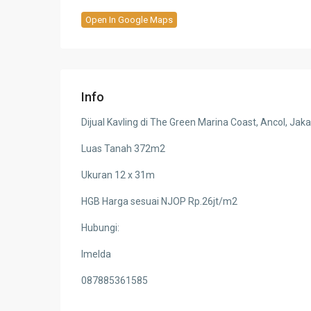
Open In Google Maps
Info
Dijual Kavling di The Green Marina Coast, Ancol, Jaka
Luas Tanah 372m2
Ukuran 12 x 31m
HGB Harga sesuai NJOP Rp.26jt/m2
Hubungi:
Imelda
087885361585