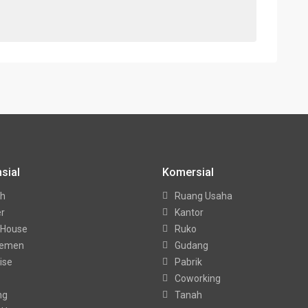
sial
Komersial
h
Ruang Usaha
er
Kantor
 House
Ruko
temen
Gudang
ise
Pabrik
Coworking
ng
Tanah