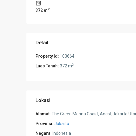
2
372 m
Detail
Property Id:
103664
2
Luas Tanah:
372 m
Lokasi
Alamat:
The Green Marina Coast, Ancol, Jakarta Uta
Provinsi:
Jakarta
Negara:
Indonesia