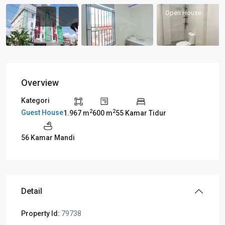
Open House
Overview
Kategori
2
2
Guest House
1.967 m
600 m
55 Kamar Tidur
56 Kamar Mandi
Detail
Property Id:
79738