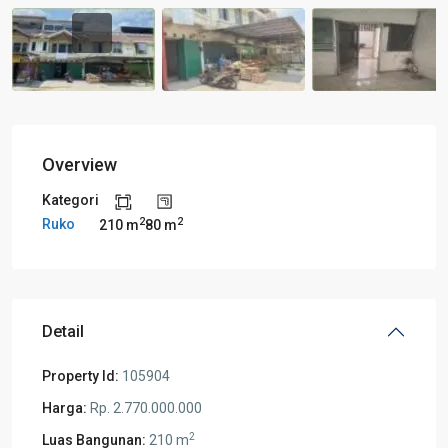
Overview
Kategori
2
2
Ruko
210 m
80 m
Detail
Property Id:
105904
Harga:
Rp. 2.770.000.000
2
Luas Bangunan:
210 m