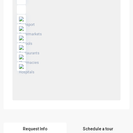
Request Info
Schedule a tour