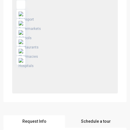
Request Info
Schedule a tour