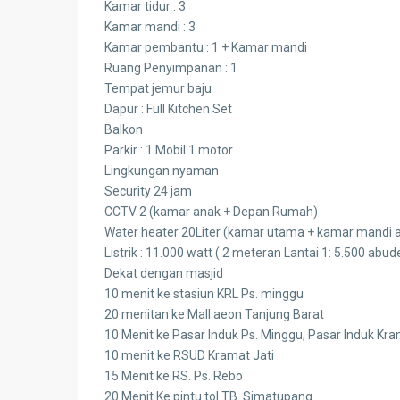
Kamar tidur : 3
Kamar mandi : 3
Kamar pembantu : 1 + Kamar mandi
Ruang Penyimpanan : 1
Tempat jemur baju
Dapur : Full Kitchen Set
Balkon
Parkir : 1 Mobil 1 motor
Lingkungan nyaman
Security 24 jam
CCTV 2 (kamar anak + Depan Rumah)
Water heater 20Liter (kamar utama + kamar mandi 
Listrik : 11.000 watt ( 2 meteran Lantai 1: 5.500 abu
Dekat dengan masjid
10 menit ke stasiun KRL Ps. minggu
20 menitan ke Mall aeon Tanjung Barat
10 Menit ke Pasar Induk Ps. Minggu, Pasar Induk Kra
10 menit ke RSUD Kramat Jati
15 Menit ke RS. Ps. Rebo
20 Menit Ke pintu tol TB. Simatupang