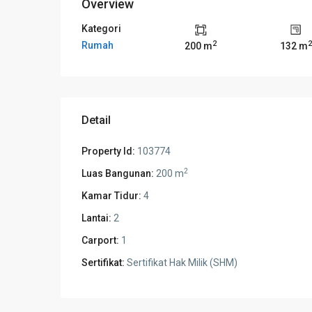
Overview
Kategori
2
2
Rumah
200 m
132 m
Detail
Property Id:
103774
2
Luas Bangunan:
200 m
Kamar Tidur:
4
Lantai:
2
Carport:
1
Sertifikat:
Sertifikat Hak Milik (SHM)