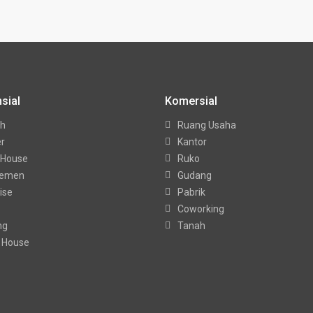
sial
Komersial
h
Ruang Usaha
er
Kantor
 House
Ruko
temen
Gudang
ise
Pabrik
Coworking
ng
Tanah
 House