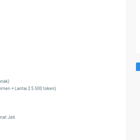
anak)
demen + Lantai 2 5.500 token)
mat Jati