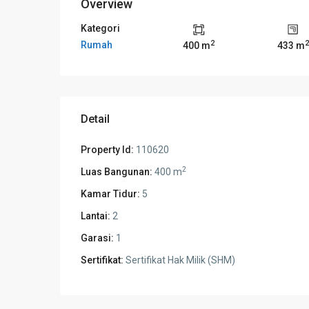
Overview
Kategori
2
2
Rumah
400 m
433 m
Detail
Property Id:
110620
2
Luas Bangunan:
400 m
Kamar Tidur:
5
Lantai:
2
Garasi:
1
Sertifikat:
Sertifikat Hak Milik (SHM)