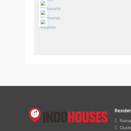
Residen
Ruma
Clust