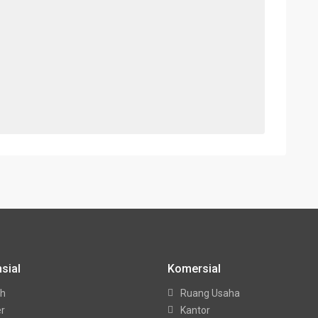
sial
Komersial
h
Ruang Usaha
er
Kantor