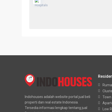
Residen
Ruma
Clust
Indohouses adalah website portal jual beli
Town
properti dan real estate Indonesia.
Apar
Tersedia informasi lengkap tentang jual
Low R