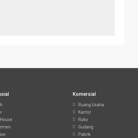
sial
Komersial
h
Ruang Usaha
er
Kantor
 House
Ruko
temen
Gudang
ise
Pabrik