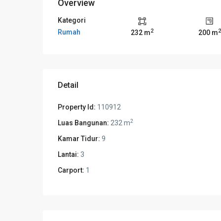
Overview
Kategori
2
2
Rumah
232 m
200 m
Detail
Property Id:
110912
2
Luas Bangunan:
232 m
Kamar Tidur:
9
Lantai:
3
Carport:
1