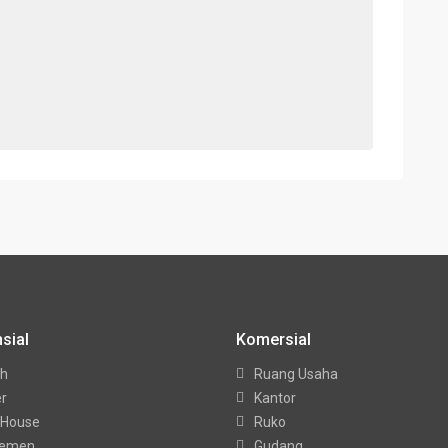
sial
Komersial
h
Ruang Usaha
er
Kantor
 House
Ruko
temen
Gudang