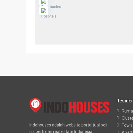
Residen
Ruma
Clust
Indohouses adalah website portal jual beli
Town
properti dan real estate Indonesia.
Apar