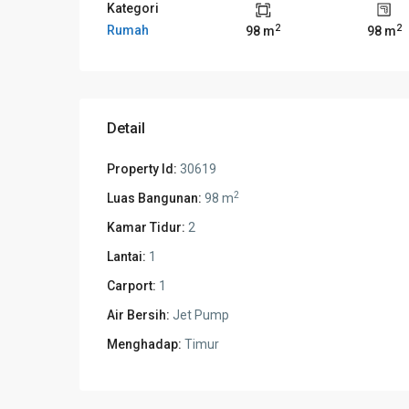
Kategori
2
2
Rumah
98 m
98 m
Detail
Property Id:
30619
2
Luas Bangunan:
98 m
Kamar Tidur:
2
Lantai:
1
Carport:
1
Air Bersih:
Jet Pump
Menghadap:
Timur