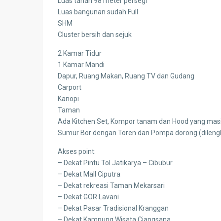
Luas tanah 98 meter persegi
Luas bangunan sudah Full
SHM
Cluster bersih dan sejuk
2 Kamar Tidur
1 Kamar Mandi
Dapur, Ruang Makan, Ruang TV dan Gudang
Carport
Kanopi
Taman
Ada Kitchen Set, Kompor tanam dan Hood yang masih
Sumur Bor dengan Toren dan Pompa dorong (dilengk
Akses point:
– Dekat Pintu Tol Jatikarya – Cibubur
– Dekat Mall Ciputra
– Dekat rekreasi Taman Mekarsari
– Dekat GOR Lavani
– Dekat Pasar Tradisional Kranggan
– Dekat Kampung Wisata Ciangsana