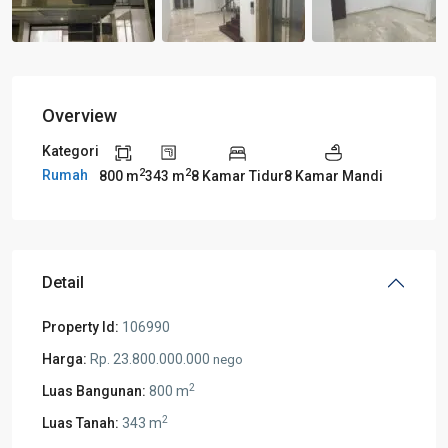
Overview
Kategori
2
2
Rumah
800 m
343 m
8 Kamar Tidur
8 Kamar Mandi
Detail
Property Id:
106990
Harga:
Rp. 23.800.000.000
nego
2
Luas Bangunan:
800 m
2
Luas Tanah:
343 m