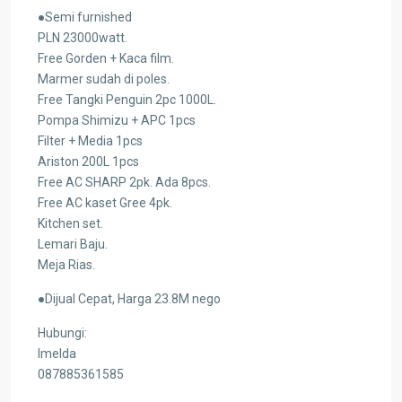
●Semi furnished
PLN 23000watt.
Free Gorden + Kaca film.
Marmer sudah di poles.
Free Tangki Penguin 2pc 1000L.
Pompa Shimizu + APC 1pcs
Filter + Media 1pcs
Ariston 200L 1pcs
Free AC SHARP 2pk. Ada 8pcs.
Free AC kaset Gree 4pk.
Kitchen set.
Lemari Baju.
Meja Rias.
●Dijual Cepat, Harga 23.8M nego
Hubungi:
Imelda
087885361585