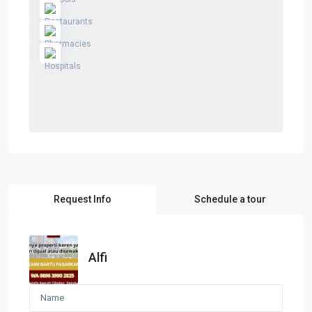
Request Info
Schedule a tour
Alfi