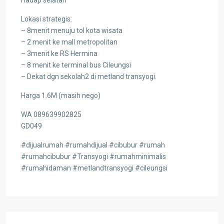
Lokasi strategis:
– 8menit menuju tol kota wisata
– 2 menit ke mall metropolitan
– 3menit ke RS Hermina
– 8 menit ke terminal bus Cileungsi
– Dekat dgn sekolah2 di metland transyogi.
Harga 1.6M (masih nego)
WA 089639902825
GD049
#dijualrumah #rumahdijual #cibubur #rumah
#rumahcibubur #Transyogi #rumahminimalis
#rumahidaman #metlandtransyogi #cileungsi