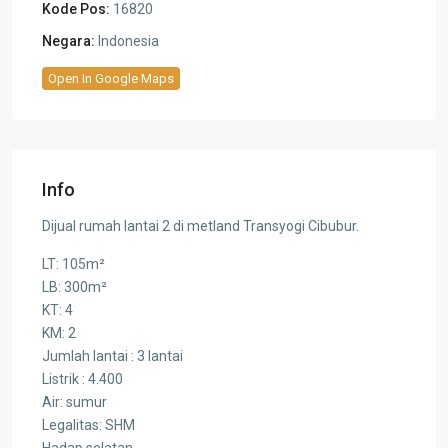
Kode Pos:
16820
Negara:
Indonesia
Open In Google Maps
Info
Dijual rumah lantai 2 di metland Transyogi Cibubur.
LT: 105m²
LB: 300m²
KT: 4
KM: 2
Jumlah lantai : 3 lantai
Listrik : 4.400
Air: sumur
Legalitas: SHM
Hadap selatan