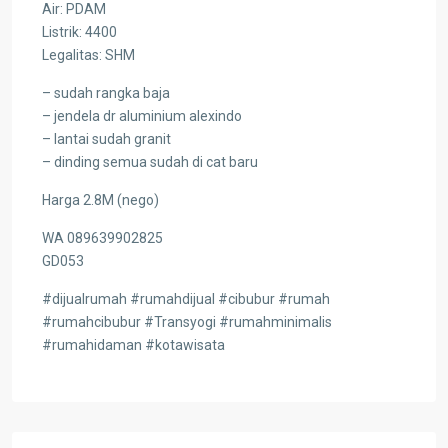
Air: PDAM
Listrik: 4400
Legalitas: SHM
– sudah rangka baja
– jendela dr aluminium alexindo
– lantai sudah granit
– dinding semua sudah di cat baru
Harga 2.8M (nego)
WA 089639902825
GD053
#dijualrumah #rumahdijual #cibubur #rumah
#rumahcibubur #Transyogi #rumahminimalis
#rumahidaman #kotawisata