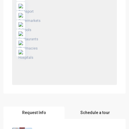
Request Info
Schedule a tour