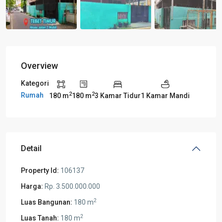
Overview
Kategori
2
2
Rumah
180 m
180 m
3 Kamar Tidur
1 Kamar Mandi
Detail
Property Id:
106137
Harga:
Rp. 3.500.000.000
2
Luas Bangunan:
180 m
2
Luas Tanah:
180 m