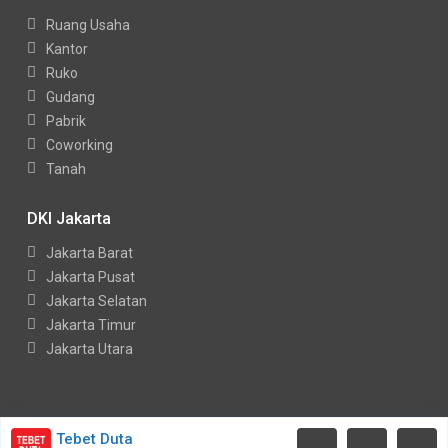
Ruang Usaha
Kantor
Ruko
Gudang
Pabrik
Coworking
Tanah
DKI Jakarta
Jakarta Barat
Jakarta Pusat
Jakarta Selatan
Jakarta Timur
Jakarta Utara
Copyright Indohouses. All Rights Reserved.
Tebet Duta