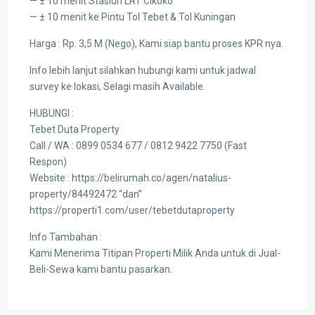
— ± 10 menit Stasiun LRT Cikoko
— ± 10 menit ke Pintu Tol Tebet & Tol Kuningan
Harga : Rp. 3,5 M (Nego), Kami siap bantu proses KPR nya.
Info lebih lanjut silahkan hubungi kami untuk jadwal
survey ke lokasi, Selagi masih Available.
HUBUNGI :
Tebet Duta Property
Call / WA : 0899 0534 677 / 0812 9422 7750 (Fast
Respon)
Website : https://belirumah.co/agen/natalius-
property/84492472 “dan”
https://properti1.com/user/tebetdutaproperty
Info Tambahan :
Kami Menerima Titipan Properti Milik Anda untuk di Jual-
Beli-Sewa kami bantu pasarkan.