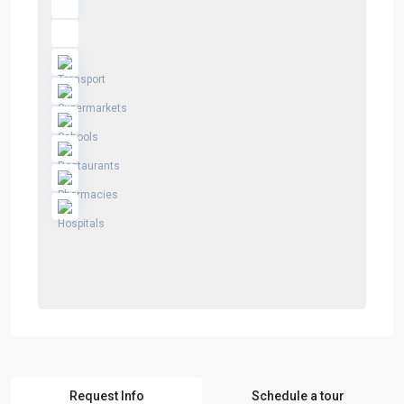
Request Info
Schedule a tour