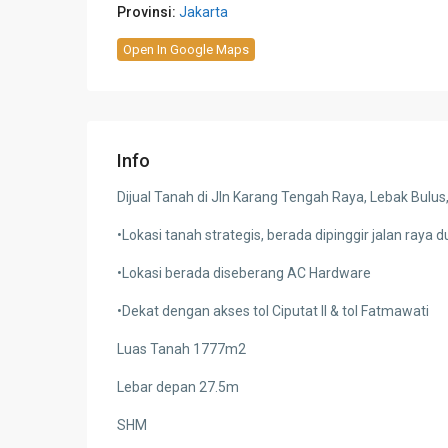
Provinsi:
Jakarta
Open In Google Maps
Info
Dijual Tanah di Jln Karang Tengah Raya, Lebak Bulus,
•Lokasi tanah strategis, berada dipinggir jalan raya du
•Lokasi berada diseberang AC Hardware
•Dekat dengan akses tol Ciputat II & tol Fatmawati
Luas Tanah 1777m2
Lebar depan 27.5m
SHM