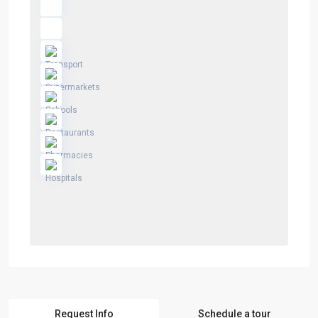
Request Info
Schedule a tour