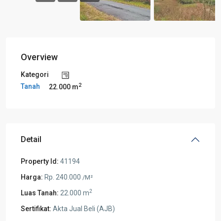
Overview
Kategori
2
Tanah
22.000 m
Detail
Property Id:
41194
Harga:
Rp. 240.000
/M²
2
Luas Tanah:
22.000 m
Sertifikat:
Akta Jual Beli (AJB)