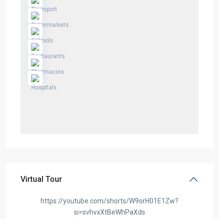
Virtual Tour
https://youtube.com/shorts/W9orH01E1Zw?
si=svhvxXtBeWhPaXds