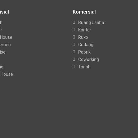
sial
Komersial
h
Ruang Usaha
er
Kantor
 House
Ruko
temen
Gudang
ise
Pabrik
Coworking
ng
Tanah
 House