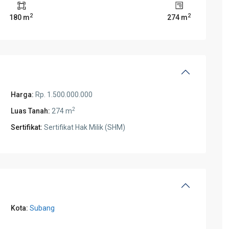
2
2
180 m
274 m
Harga:
Rp. 1.500.000.000
2
Luas Tanah:
274 m
Sertifikat:
Sertifikat Hak Milik (SHM)
Kota:
Subang