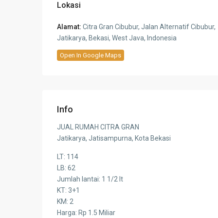
Lokasi
Alamat:
Citra Gran Cibubur, Jalan Alternatif Cibubur,
Jatikarya, Bekasi, West Java, Indonesia
Open In Google Maps
Info
JUAL RUMAH CITRA GRAN
Jatikarya, Jatisampurna, Kota Bekasi
LT: 114
LB: 62
Jumlah lantai: 1 1/2 lt
KT: 3+1
KM: 2
Harga: Rp 1.5 Miliar