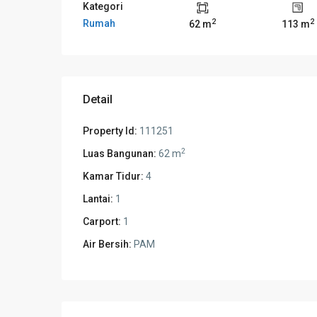
Kategori
2
2
Rumah
62 m
113 m
Detail
Property Id:
111251
2
Luas Bangunan:
62 m
Kamar Tidur:
4
Lantai:
1
Carport:
1
Air Bersih:
PAM