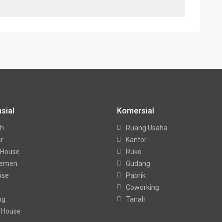
sial
Komersial
h
Ruang Usaha
er
Kantor
 House
Ruko
temen
Gudang
ise
Pabrik
Coworking
ng
Tanah
 House