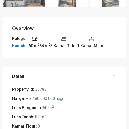
Overview
Kategori
2
2
Rumah
60 m
84 m
3 Kamar Tidur
1 Kamar Mandi
Detail
Property Id:
37783
Harga:
Rp. 480.000.000
nego
2
Luas Bangunan:
60 m
2
Luas Tanah:
84 m
Kamar Tidur:
3