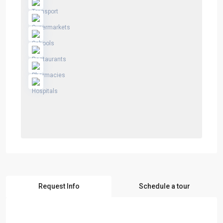
Request Info
Schedule a tour