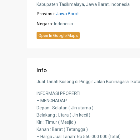
Kabupaten Tasikmalaya, Jawa Barat, Indonesia
Provinsi:
Jawa Barat
Negara:
Indonesia
Open In Google Maps
Info
Jual Tanah Kosong di Pinggir Jalan Buninagara I kot
INFORMASI PROPERTI
– MENGHADAP
Depan : Selatan ( Jln utama )
Belakang : Utara ( Jln kecil )
Kiri : Timur ( Mesjid )
Kanan : Barat ( Tetangga )
– Harga Jual Tanah: Rp.550.000.000 (total)