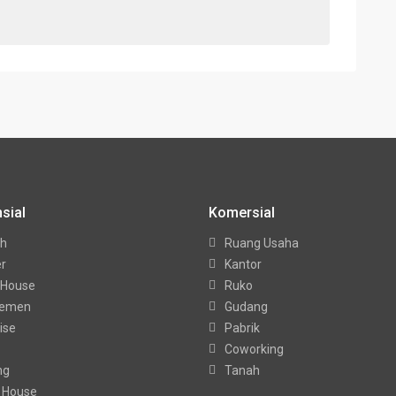
sial
Komersial
h
Ruang Usaha
er
Kantor
 House
Ruko
temen
Gudang
ise
Pabrik
Coworking
ng
Tanah
 House