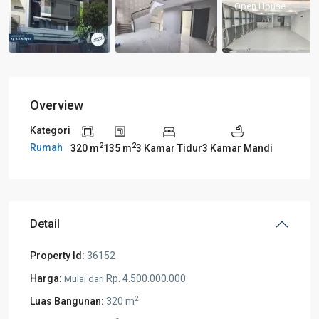
Open House
Overview
Kategori
2
2
Rumah
320 m
135 m
3 Kamar Tidur
3 Kamar Mandi
Detail
Property Id:
36152
Harga:
Rp. 4.500.000.000
Mulai dari
2
Luas Bangunan:
320 m