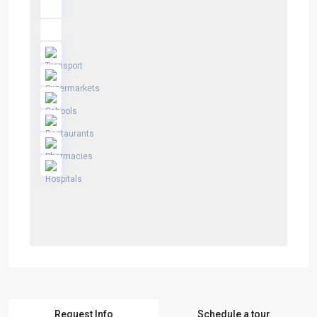
Request Info
Schedule a tour