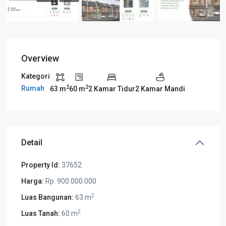
Overview
Kategori
2
2
Rumah
63 m
60 m
2 Kamar Tidur
2 Kamar Mandi
Detail
Property Id:
37652
Harga:
Rp. 900.000.000
2
Luas Bangunan:
63 m
2
Luas Tanah:
60 m