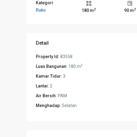
Kategori
2
2
Ruko
180 m
90 m
Detail
Property Id:
83558
2
Luas Bangunan:
180 m
Kamar Tidur:
3
Lantai:
2
Air Bersih:
PAM
Menghadap:
Selatan