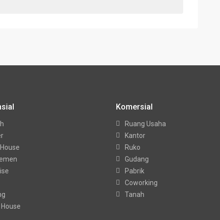
sial
Komersial
h
Ruang Usaha
er
Kantor
 House
Ruko
temen
Gudang
ise
Pabrik
Coworking
ng
Tanah
 House