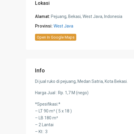
Lokasi
Alamat:
Pejuang, Bekasi, West Java, Indonesia
Provinsi:
West Java
Open In Google Maps
Info
Di jual ruko di pejuang, Medan Satria, Kota Bekasi.
Harga Jual : Rp. 1,7 M (nego)
*Spesifikasi:*
– LT 90 m² ( 5 x 18 )
– LB 180 m²
– 2 Lantai
– Kt : 3