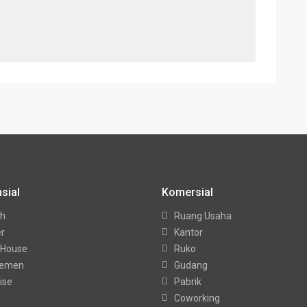
sial
Komersial
h
Ruang Usaha
er
Kantor
 House
Ruko
temen
Gudang
ise
Pabrik
Coworking