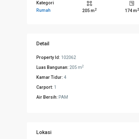
Kategori
2
2
Rumah
205 m
174 m
Detail
Property Id:
102062
2
Luas Bangunan:
205 m
Kamar Tidur:
4
Carport:
1
Air Bersih:
PAM
Lokasi