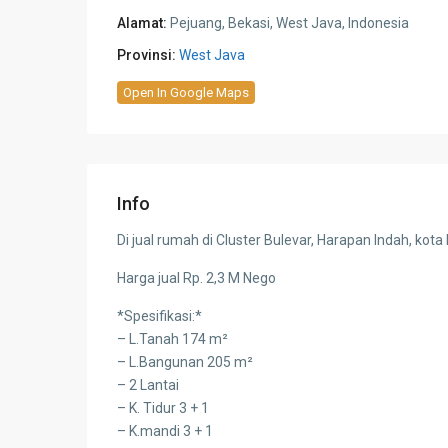
Alamat:
Pejuang, Bekasi, West Java, Indonesia
Provinsi:
West Java
Open In Google Maps
Info
Di jual rumah di Cluster Bulevar, Harapan Indah, kota
Harga jual Rp. 2,3 M Nego
*Spesifikasi:*
– L.Tanah 174 m²
– L.Bangunan 205 m²
– 2 Lantai
– K. Tidur 3 + 1
– K.mandi 3 + 1