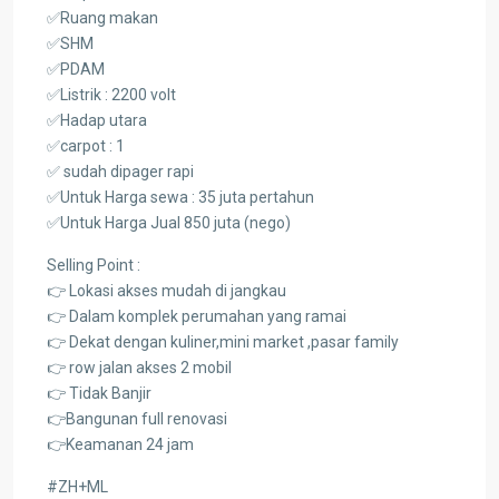
✅Ruang makan
✅SHM
✅PDAM
✅Listrik : 2200 volt
✅Hadap utara
✅carpot : 1
✅ sudah dipager rapi
✅Untuk Harga sewa : 35 juta pertahun
✅Untuk Harga Jual 850 juta (nego)
Selling Point :
👉 Lokasi akses mudah di jangkau
👉 Dalam komplek perumahan yang ramai
👉 Dekat dengan kuliner,mini market ,pasar family
👉 row jalan akses 2 mobil
👉 Tidak Banjir
👉Bangunan full renovasi
👉Keamanan 24 jam
#ZH+ML