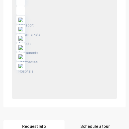
Request Info
Schedule a tour