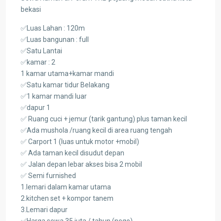
bekasi
✅Luas Lahan : 120m
✅Luas bangunan : full
✅Satu Lantai
✅kamar : 2
1 kamar utama+kamar mandi
✅Satu kamar tidur Belakang
✅1 kamar mandi luar
✅dapur 1
✅ Ruang cuci + jemur (tarik gantung) plus taman kecil
✅Ada mushola /ruang kecil di area ruang tengah
✅ Carport 1 (luas untuk motor +mobil)
✅ Ada taman kecil disudut depan
✅ Jalan depan lebar akses bisa 2 mobil
✅ Semi furnished
1.lemari dalam kamar utama
2.kitchen set + kompor tanem
3.Lemari dapur
✅Harga sewa 35 juta / tahun (nego)