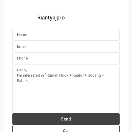
Riantypjpro
Call