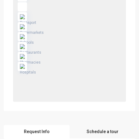
Request Info
Schedule a tour