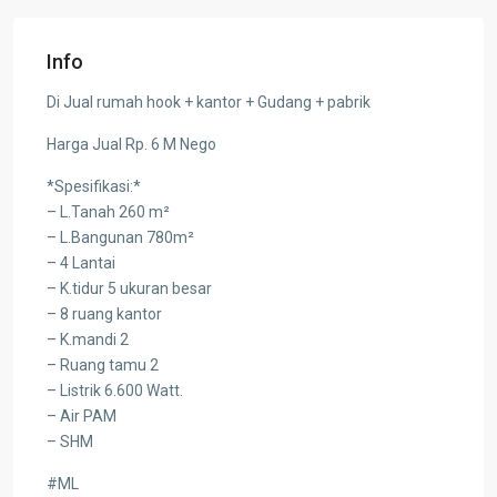
Info
Di Jual rumah hook + kantor + Gudang + pabrik
Harga Jual Rp. 6 M Nego
*Spesifikasi:*
– L.Tanah 260 m²
– L.Bangunan 780m²
– 4 Lantai
– K.tidur 5 ukuran besar
– 8 ruang kantor
– K.mandi 2
– Ruang tamu 2
– Listrik 6.600 Watt.
– Air PAM
– SHM
#ML