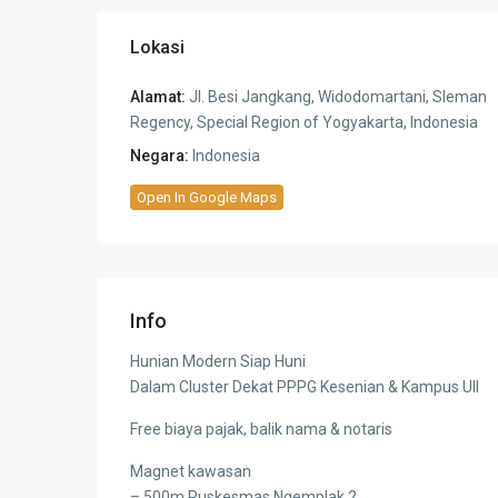
Lokasi
Alamat:
Jl. Besi Jangkang, Widodomartani, Sleman
Regency, Special Region of Yogyakarta, Indonesia
Negara:
Indonesia
Open In Google Maps
Info
Hunian Modern Siap Huni
Dalam Cluster Dekat PPPG Kesenian & Kampus UII
Free biaya pajak, balik nama & notaris
Magnet kawasan
– 500m Puskesmas Ngemplak 2