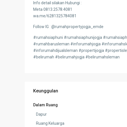
Info detail silakan Hubungi :
Meta 0813.2578.4081
wa.me/6281325784081
Follow IG : @rumahpropertyjogja_emde
#rumahsiaphuni #rumahsiaphunijogja #rumahsiap
#rumahbarusleman #inforumahjogja #inforumahsle
#inforumahdijualsleman #propertijogja #propertis
#belirumah #belirumahjogja #belirumahsleman
Keunggulan
Dalam Ruang
Dapur
Ruang Keluarga