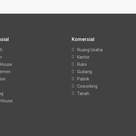
sial
Komersial
h
Ruang Usaha
er
Kantor
 House
Ruko
temen
Gudang
ise
Pabrik
Coworking
ng
Tanah
 House