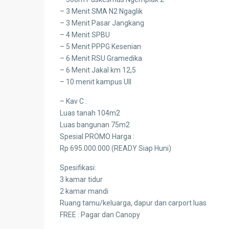
– 3 Menit SMA N2 Ngaglik
– 3 Menit Pasar Jangkang
– 4 Menit SPBU
– 5 Menit PPPG Kesenian
– 6 Menit RSU Gramedika
– 6 Menit Jakal km 12,5
– 10 menit kampus UII
– Kav C :
Luas tanah 104m2
Luas bangunan 75m2
Spesial PROMO Harga :
Rp 695.000.000 (READY Siap Huni)
Spesifikasi:
3 kamar tidur
2 kamar mandi
Ruang tamu/keluarga, dapur dan carport luas
FREE : Pagar dan Canopy