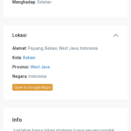
Menghadap:
Selatan
Lokasi
Alamat:
Pejuang, Bekasi, West Java, Indonesia
Kota:
Bekasi
Provinsi:
West Java
Negara:
Indonesia
Open In Google Maps
Info
Jual lahan bagus lokasi strategis jl.raya pejuang pondok