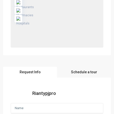
Request Info
Schedule a tour
Riantypjpro