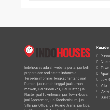
Residen
Ruma
Clust
Indohouses adalah website portal jual beli
Town
properti dan real estate Indonesia.
Apar
Tersedia informasi lengkap tentang jual
Low R
Rumah, jual rumah tinggal, jual rumah
Villa
mewah, jual rumah kos, jual Cluster, jual
Colivi
Klaster, jual Townhouse, jual Town House,
Guest
jual Apartemen, jual Kondominium, jual
Villa, jual Office, jual Ruang Usaha, jual kios,