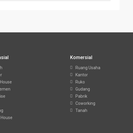
sial
Komersial
h
Ruang Usaha
er
Kantor
 House
Ruko
temen
Gudang
ise
Pabrik
Coworking
ng
Tanah
 House