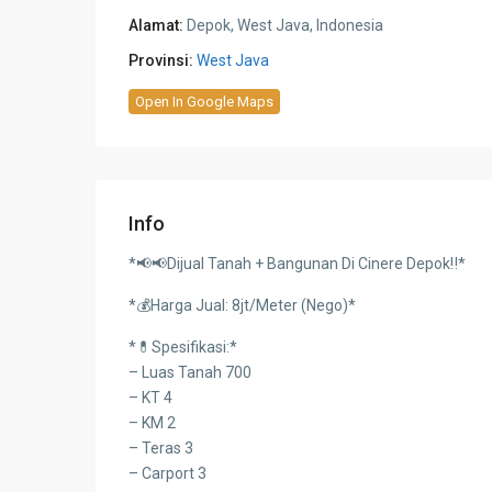
Alamat:
Depok, West Java, Indonesia
Provinsi:
West Java
Open In Google Maps
Info
*📢📢Dijual Tanah + Bangunan Di Cinere Depok‼️*
*💰Harga Jual: 8jt/Meter (Nego)*
*💊Spesifikasi:*
– Luas Tanah 700
– KT 4
– KM 2
– Teras 3
– Carport 3