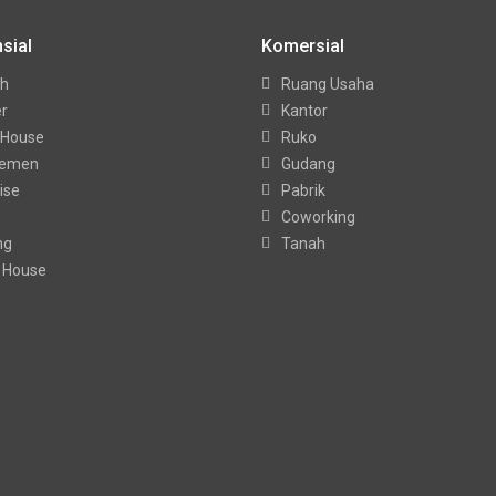
sial
Komersial
h
Ruang Usaha
er
Kantor
 House
Ruko
temen
Gudang
ise
Pabrik
Coworking
ng
Tanah
 House