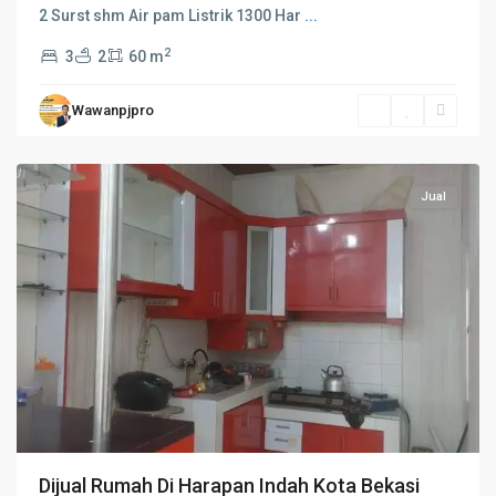
2 Surst shm Air pam Listrik 1300 Har
...
2
3
2
60 m
Wawanpjpro
Bekasi
Jual
Dijual Rumah Di Harapan Indah Kota Bekasi