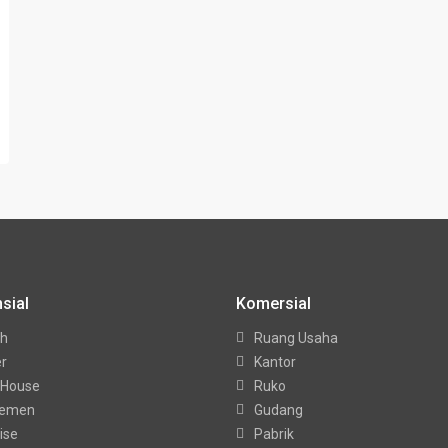
sial
Komersial
h
Ruang Usaha
er
Kantor
 House
Ruko
temen
Gudang
ise
Pabrik