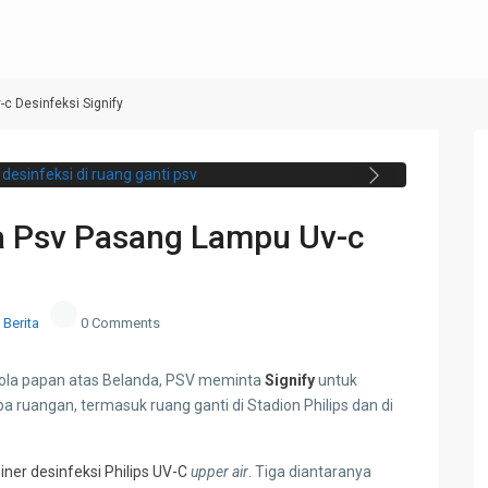
c Desinfeksi Signify
ignify di ruang ganti PSV Eindhoven. (dok.
Signify)
Next
la Psv Pasang Lampu Uv-c
Berita
0 Comments
bola papan atas Belanda, PSV meminta
Signify
untuk
ruangan, termasuk ruang ganti di Stadion Philips dan di
iner desinfeksi Philips UV-C
upper air
. Tiga diantaranya