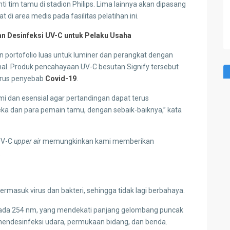
ti tim tamu di stadion Philips. Lima lainnya akan dipasang
di area medis pada fasilitas pelatihan ini.
an Desinfeksi UV-C untuk Pelaku Usaha
an portofolio luas untuk luminer dan perangkat dengan
nal. Produk pencahayaan UV-C besutan Signify tersebut
virus penyebab
Covid-19
.
i dan esensial agar pertandingan dapat terus
eka dan para pemain tamu, dengan sebaik-baiknya,” kata
UV-C
upper air
memungkinkan kami memberikan
.
masuk virus dan bakteri, sehingga tidak lagi berbahaya.
ada 254 nm, yang mendekati panjang gelombang puncak
mendesinfeksi udara, permukaan bidang, dan benda.