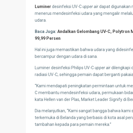
Luminer
desinfeksi UV-C
upper air
dapat digunakan me
menerus mendesinfeksi udara yang mengalir melalui a
udara.
Baca Juga:
Andalkan Gelombang UV-C, Polytron M
99,99 Persen
Hal ini juga memastikan bahwa udara yang didesinfe
bercampur dengan udara di sana.
Luminer desinfeksi Philips UV-C
upper air
dilengkapi 
radiasi UV-C, sehingga pemain dapat berganti pakaia
“Kami mendapati peningkatan permintaan untuk met
C membantu mendesinfeksi udara, permukaan bidang,
kata Hellen van der Plas, Market Leader Signify di Be
Dia melanjutkan, “Kami sangat bangga bahwa kami 
terkemuka di Belanda yang berbasis di kota asal pe
tambahan kepada para pemain mereka.”