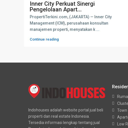
Inner City Perkuat Sinergi
Pengelolaan Apart...
PropertiTerkini.com, (JAKARTA) — Inner City
Management (ICM), perusahaan konsultan
manajemen properti, menyatakan k
...
Continue reading
Residen
Ruma
Clust
Indohouses adalah website portal jual beli
Town
properti dan real estate Indonesia.
Apar
Tersedia informasi lengkap tentang jual
Low R