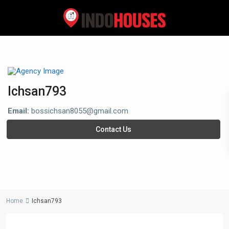
Ichsan793
Email:
bossichsan8055@gmail.com
Contact Us
Home
Ichsan793