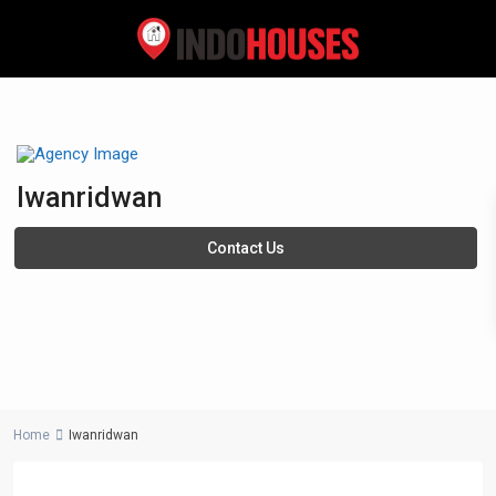
Iwanridwan
Contact Us
Home
Iwanridwan