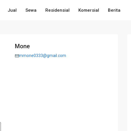
Jual
Sewa
Residensial
Komersial
Berita
Mone
mmone0333@gmail.com