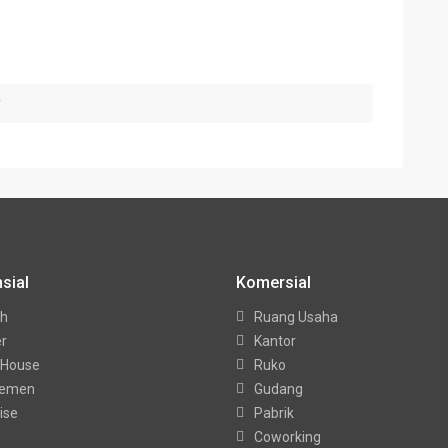
w
sial
Komersial
h
Ruang Usaha
er
Kantor
 House
Ruko
temen
Gudang
ise
Pabrik
Coworking