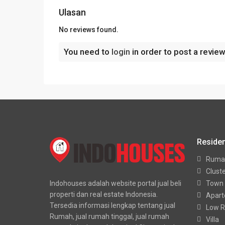
Ulasan
No reviews found.
You need to
login
in order to post a revie
Residen
Ruma
Clust
Indohouses adalah website portal jual beli
Town
properti dan real estate Indonesia.
Apar
Tersedia informasi lengkap tentang jual
Low R
Rumah, jual rumah tinggal, jual rumah
Villa