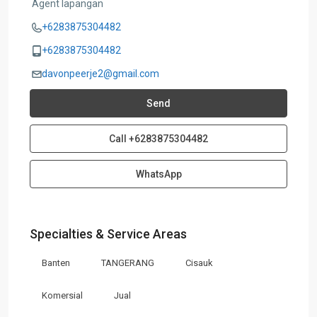
Agent lapangan
+6283875304482
+6283875304482
davonpeerje2@gmail.com
Send
Call
+6283875304482
WhatsApp
Specialties & Service Areas
Banten
TANGERANG
Cisauk
Komersial
Jual