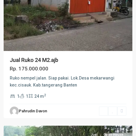
Jual Ruko 24 M2.ajb
Rp. 175.000.000
Ruko nempel jalan. Siap pakai. Lok.Desa mekarwangi
kec.cisauk. Kab.tangerang Banten
2
1
1
24 m
Pahrudin Davon
Parung
Panjang
Jual
Open House