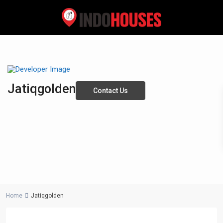
Jatiqgolden
Contact Us
Home
Jatiqgolden