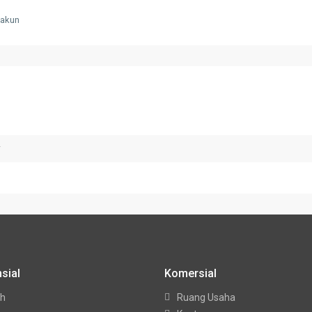
 akun
w
sial
Komersial
h
Ruang Usaha