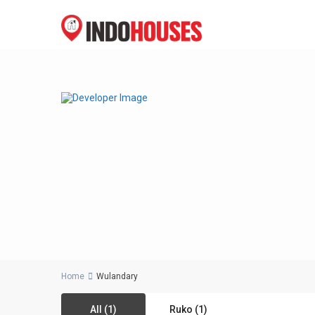
Home
Wulandary
All (1)
Ruko (1)